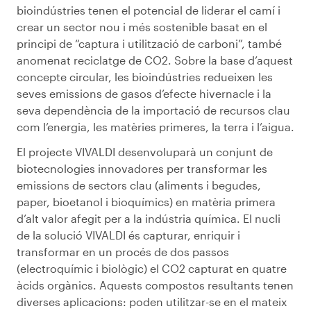
bioindústries tenen el potencial de liderar el camí i
crear un sector nou i més sostenible basat en el
principi de “captura i utilització de carboni”, també
anomenat reciclatge de CO2. Sobre la base d’aquest
concepte circular, les bioindústries redueixen les
seves emissions de gasos d’efecte hivernacle i la
seva dependència de la importació de recursos clau
com l’energia, les matèries primeres, la terra i l’aigua.
El projecte VIVALDI desenvoluparà un conjunt de
biotecnologies innovadores per transformar les
emissions de sectors clau (aliments i begudes,
paper, bioetanol i bioquímics) en matèria primera
d’alt valor afegit per a la indústria química. El nucli
de la solució VIVALDI és capturar, enriquir i
transformar en un procés de dos passos
(electroquímic i biològic) el CO2 capturat en quatre
àcids orgànics. Aquests compostos resultants tenen
diverses aplicacions: poden utilitzar-se en el mateix