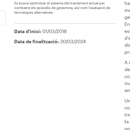
ha
Es busca optimitzar el sistema del tractament actual per
combatre els episodis de geosmina, així com l'avaluació de
me
tecnologies alternatives
ge
En
es
Data d'inici:
01/03/2018
d’
Data de finalització:
30/03/2024
di
pr
A 
de
co
in
em
Un
co
tr
fa
po