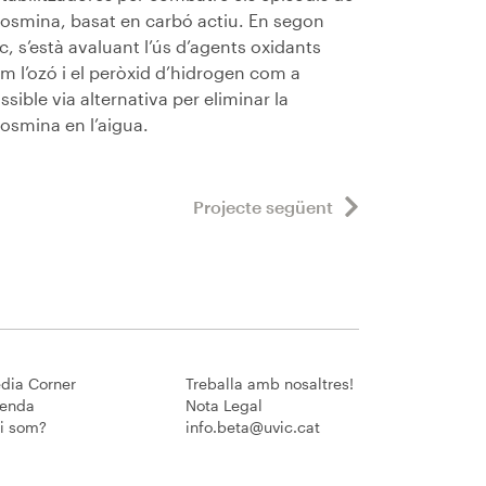
osmina, basat en carbó actiu. En segon
oc, s’està avaluant l’ús d’agents oxidants
m l’ozó i el peròxid d’hidrogen com a
ssible via alternativa per eliminar la
osmina en l’aigua.
Projecte següent
dia Corner
Treballa amb nosaltres!
enda
Nota Legal
i som?
info.beta@uvic.cat