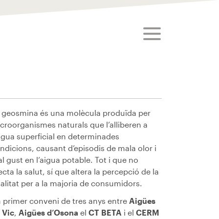
toggle menu
 geosmina és una molècula produïda per
croorganismes naturals que l’alliberen a
aigua superficial en determinades
ndicions, causant d’episodis de mala olor i
l gust en l’aigua potable. Tot i que no
ecta la salut, sí que altera la percepció de la
alitat per a la majoria de consumidors.
 primer conveni de tres anys entre
Aigües
 Vic
,
Aigües d’Osona
el
CT BETA
i el
CERM