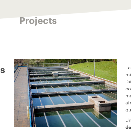
Projects
es
La
mi
l’
co
ma
af
qu
Un
de