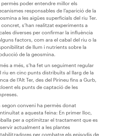
 permès poder entendre millor els
canismes responsables de l’aparició de la
osmina a les aigües superficials del riu Ter.
 concret, s’han realitzat experiments a
cales diverses per confirmar la influència
alguns factors, com ara el cabal del riu o la
sponibilitat de llum i nutrients sobre la
oducció de la geosmina.
més a més, s’ha fet un seguiment regular
l riu en cinc punts distribuïts al llarg de la
nca de l’Alt Ter, des del Pirineu fins a Gurb,
cloent els punts de captació de les
preses.
 segon conveni ha permès donat
ntinuïtat a aquesta feina: En primer lloc,
eballa per a optimitzar el tractament que es
 servir actualment a les plantes
tabilitzadores per combatre els episodis de