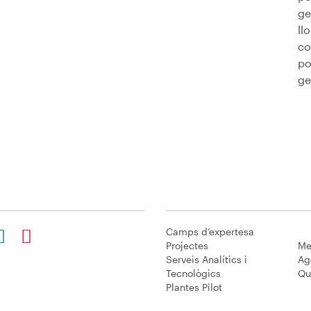
ge
ll
co
po
ge
Camps d’expertesa
Projectes
Me
Serveis Analítics i
Ag
Tecnològics
Qu
Plantes Pilot