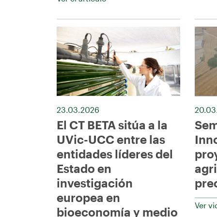
23.03.2026
20.03
El CT BETA sitúa a la
Sem
UVic-UCC entre las
Inn
entidades líderes del
pro
Estado en
agr
investigación
pre
europea en
Ver v
bioeconomía y medio