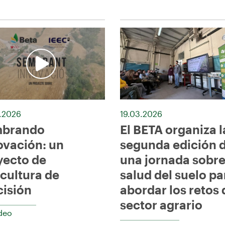
.2026
19.03.2026
brando
El BETA organiza l
ovación: un
segunda edición 
yecto de
una jornada sobr
icultura de
salud del suelo pa
cisión
abordar los retos 
sector agrario
ideo