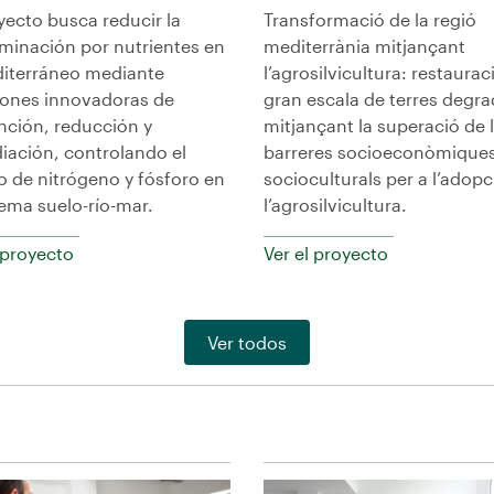
yecto busca reducir la
Transformació de la regió
minación por nutrientes en
mediterrània mitjançant
diterráneo mediante
l’agrosilvicultura: restaurac
iones innovadoras de
gran escala de terres degr
nción, reducción y
mitjançant la superació de 
iación, controlando el
barreres socioeconòmiques
o de nitrógeno y fósforo en
socioculturals per a l’adopc
tema suelo-río-mar.
l’agrosilvicultura.
 proyecto
Ver el proyecto
Ver todos