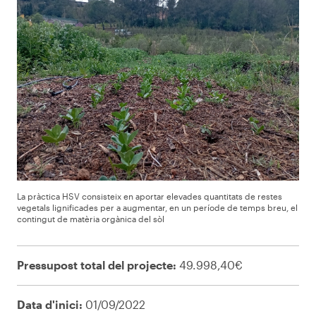
La pràctica HSV consisteix en aportar elevades quantitats de restes
vegetals lignificades per a augmentar, en un període de temps breu, el
contingut de matèria orgànica del sòl
Pressupost total del projecte:
49.998,40€
Data d'inici:
01/09/2022