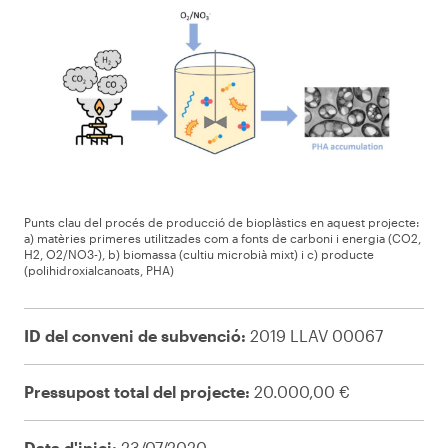
Punts clau del procés de producció de bioplàstics en aquest projecte:
a) matèries primeres utilitzades com a fonts de carboni i energia (CO2,
H2, O2/NO3-), b) biomassa (cultiu microbià mixt) i c) producte
(polihidroxialcanoats, PHA)
ID del conveni de subvenció:
2019 LLAV 00067
Pressupost total del projecte:
20.000,00 €
Data d'inici:
23/07/2020