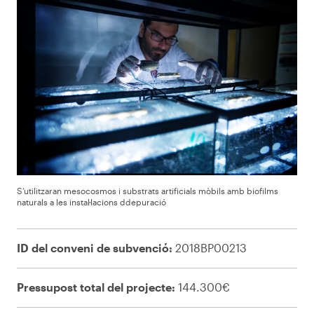
S’utilitzaran mesocosmos i substrats artificials mòbils amb biofilms
naturals a les instal·lacions ddepuració
ID del conveni de subvenció:
2018BP00213
Pressupost total del projecte:
144.300€