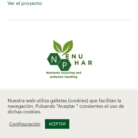
Ver el proyecto
Nuestra web utiliza galletas (cookies) que facilitan la
NENUPHAR
navegación. Pulsando "Aceptar " consientes el uso de
dichas cookies.
Nuevos modelos de gobernanza para mejorar la
gestión de la contaminación y el reciclado de
Configuración
ACEPTAR
nutrientes