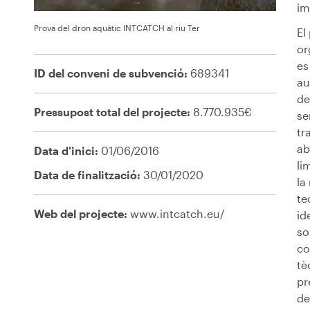
im
Prova del dron aquàtic INTCATCH al riu Ter
El
or
es
ID del conveni de subvenció:
689341
au
de
Pressupost total del projecte:
8.770.935€
se
tr
ab
Data d'inici:
01/06/2016
li
Data de finalització:
30/01/2020
la
te
Web del projecte:
www.intcatch.eu/
id
so
co
tè
pr
de