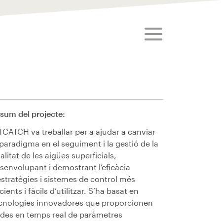
toggle menu
sum del projecte:
TCATCH va treballar per a ajudar a canviar
 paradigma en el seguiment i la gestió de la
alitat de les aigües superficials,
senvolupant i demostrant l’eficàcia
estratègies i sistemes de control més
icients i fàcils d’utilitzar. S’ha basat en
cnologies innovadores que proporcionen
des en temps real de paràmetres