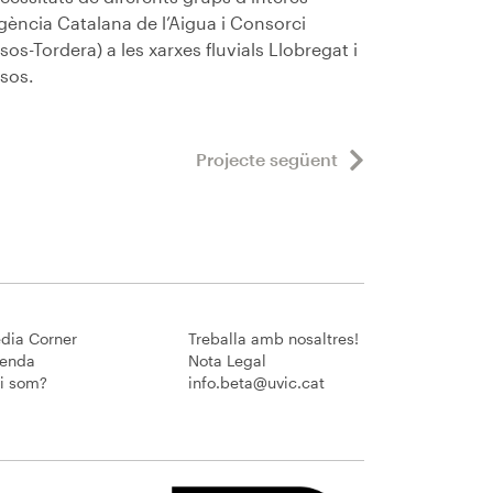
gència Catalana de l’Aigua i Consorci
sos-Tordera) a les xarxes fluvials Llobregat i
sos.
Projecte següent
dia Corner
Treballa amb nosaltres!
enda
Nota Legal
i som?
info.beta@uvic.cat