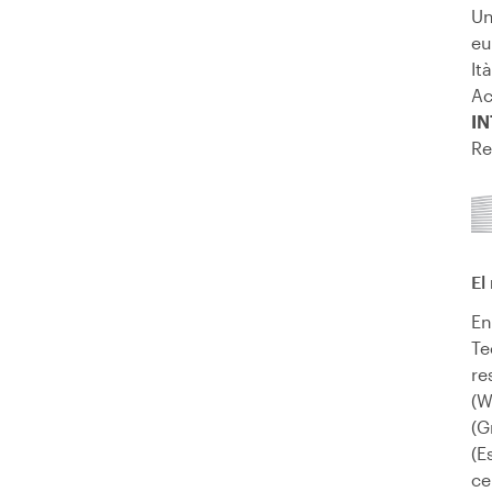
Un
eu
It
Ac
I
Re
El
En
Te
re
(W
(G
(E
ce