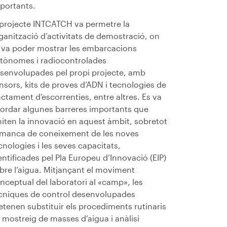
portants.
 projecte INTCATCH va permetre la
ganització d’activitats de demostració, on
 va poder mostrar les embarcacions
tònomes i radiocontrolades
senvolupades pel propi projecte, amb
nsors, kits de proves d’ADN i tecnologies de
actament d’escorrenties, entre altres. Es va
ordar algunes barreres importants que
miten la innovació en aquest àmbit, sobretot
 manca de coneixement de les noves
cnologies i les seves capacitats,
entificades pel Pla Europeu d’Innovació (EIP)
bre l’aigua. Mitjançant el moviment
nceptual del laboratori al «camp», les
cniques de control desenvolupades
etenen substituir els procediments rutinaris
 mostreig de masses d’aigua i anàlisi