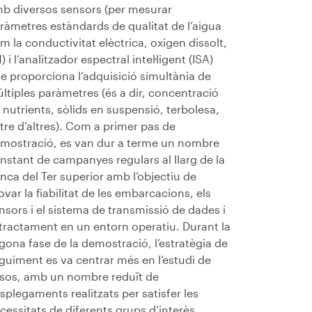
b diversos sensors (per mesurar
ràmetres estàndards de qualitat de l’aigua
m la conductivitat elèctrica, oxigen dissolt,
) i l’analitzador espectral intel·ligent (ISA)
e proporciona l’adquisició simultània de
ltiples paràmetres (és a dir, concentració
 nutrients, sòlids en suspensió, terbolesa,
tre d’altres). Com a primer pas de
mostració, es van dur a terme un nombre
nstant de campanyes regulars al llarg de la
nca del Ter superior amb l’objectiu de
ovar la fiabilitat de les embarcacions, els
nsors i el sistema de transmissió de dades i
 tractament en un entorn operatiu. Durant la
gona fase de la demostració, l’estratègia de
guiment es va centrar més en l’estudi de
sos, amb un nombre reduït de
splegaments realitzats per satisfer les
cessitats de diferents grups d’interès