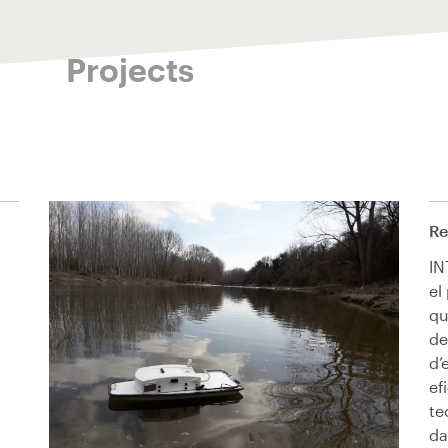
Projects
Re
IN
el
qu
de
d’
ef
te
da