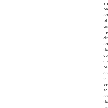
am
pa
co
pH
qu
mú
de
en
de
co
co
pr
se
el
se
se
ca
de
ne