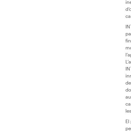
in
d’
ca
IN
pa
fi
mo
l’
L’
IN
in
de
do
au
ca
le
El
pe