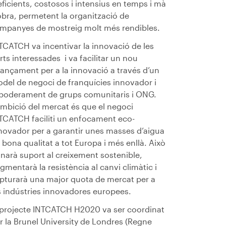
eficients, costosos i intensius en temps i mà
obra, permetent la organització de
mpanyes de mostreig molt més rendibles.
TCATCH va incentivar la innovació de les
rts interessades i va facilitar un nou
nançament per a la innovació a través d’un
del de negoci de franquícies innovador i
apoderament de grups comunitaris i ONG.
ambició del mercat és que el negoci
TCATCH faciliti un enfocament eco-
novador per a garantir unes masses d’aigua
 bona qualitat a tot Europa i més enllà. Això
narà suport al creixement sostenible,
gmentarà la resistència al canvi climàtic i
pturarà una major quota de mercat per a
s indústries innovadores europees.
 projecte INTCATCH H2020 va ser coordinat
r la Brunel University de Londres (Regne