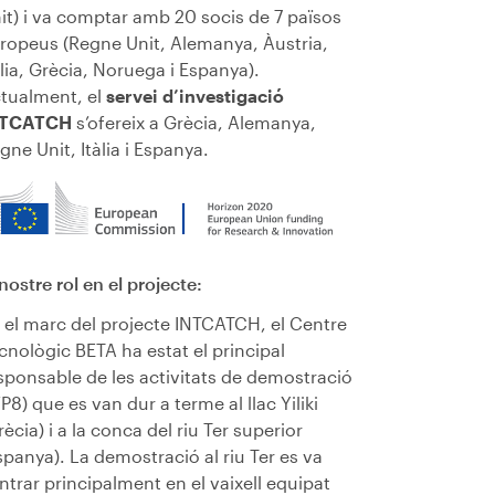
it) i va comptar amb 20 socis de 7 països
ropeus (Regne Unit, Alemanya, Àustria,
àlia, Grècia, Noruega i Espanya).
tualment, el
servei d’investigació
NTCATCH
s’ofereix a Grècia, Alemanya,
gne Unit, Itàlia i Espanya.
 nostre rol en el projecte:
 el marc del projecte INTCATCH, el Centre
cnològic BETA ha estat el principal
sponsable de les activitats de demostració
P8) que es van dur a terme al llac Yiliki
rècia) i a la conca del riu Ter superior
spanya). La demostració al riu Ter es va
ntrar principalment en el vaixell equipat