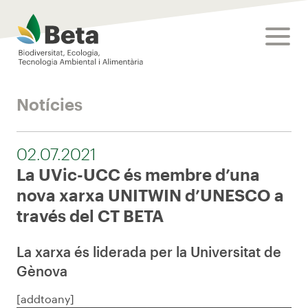
Beta Tech Center
toggle
Notícies
02.07.2021
La UVic-UCC és membre d’una
nova xarxa UNITWIN d’UNESCO a
través del CT BETA
La xarxa és liderada per la Universitat de
Gènova
[addtoany]