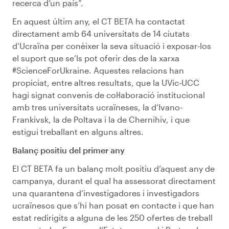
recerca d’un país”.
En aquest últim any, el CT BETA ha contactat
directament amb 64 universitats de 14 ciutats
d’Ucraïna per conèixer la seva situació i exposar-los
el suport que se’ls pot oferir des de la xarxa
#ScienceForUkraine. Aquestes relacions han
propiciat, entre altres resultats, que la UVic-UCC
hagi signat convenis de col·laboració institucional
amb tres universitats ucraïneses, la d’Ivano-
Frankivsk, la de Poltava i la de Chernihiv, i que
estigui treballant en alguns altres.
Balanç positiu del primer any
El CT BETA fa un balanç molt positiu d’aquest any de
campanya, durant el qual ha assessorat directament
una quarantena d’investigadores i investigadors
ucraïnesos que s’hi han posat en contacte i que han
estat redirigits a alguna de les 250 ofertes de treball