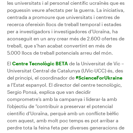
les universitats i al personal científic ucraïnès que es
poguessin veure afectats per la guerra. La iniciativa,
centrada a promoure que universitats i centres de
recerca ofereixin llocs de treball temporal i estades
per a investigadors i investigadores d’Ucraïna, ha
aconseguit en un any crear més de 2.600 ofertes de
treball, que s’han acabat convertint en més de
5.000 llocs de treball potencials arreu del món.
El
Centre Tecnològic BETA
de la Universitat de Vic –
Universitat Central de Catalunya (UVic-UCC) és, des
del principi, el coordinador de
#ScienceForUkraine
a l’Estat espanyol. El director del centre tecnològic,
Sergio Ponsá, explica que van decidir
comprometre’s amb la campanya i liderar-la amb
l’objectiu de “contribuir a preservar el potencial
científic d’Ucraïna, perquè amb un conflicte bèl·lic
com aquest, amb molt poc temps es pot arribar a
perdre tota la feina feta per diverses generacions de