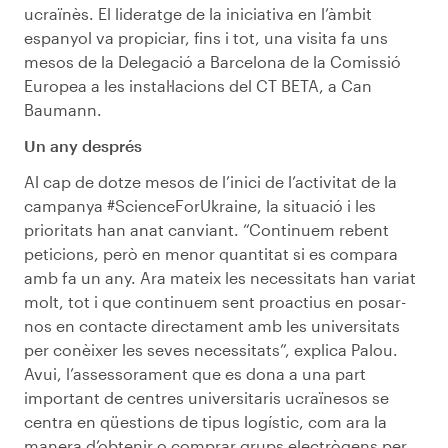
ucraïnès. El lideratge de la iniciativa en l’àmbit
espanyol va propiciar, fins i tot, una visita fa uns
mesos de la Delegació a Barcelona de la Comissió
Europea a les instal·lacions del CT BETA, a Can
Baumann.
Un any després
Al cap de dotze mesos de l’inici de l’activitat de la
campanya #ScienceForUkraine, la situació i les
prioritats han anat canviant. “Continuem rebent
peticions, però en menor quantitat si es compara
amb fa un any. Ara mateix les necessitats han variat
molt, tot i que continuem sent proactius en posar-
nos en contacte directament amb les universitats
per conèixer les seves necessitats”, explica Palou.
Avui, l’assessorament que es dona a una part
important de centres universitaris ucraïnesos se
centra en qüestions de tipus logístic, com ara la
manera d’obtenir o comprar grups electrògens per