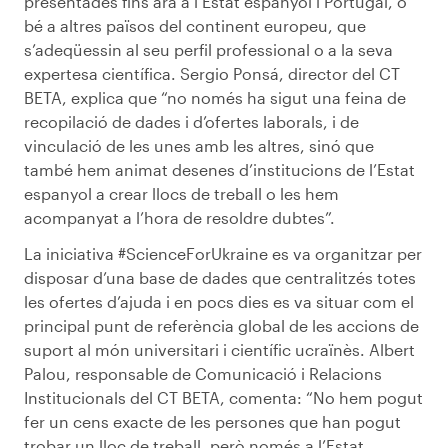
presentades fins ara a l’Estat espanyol i Portugal, o
bé a altres països del continent europeu, que
s’adeqüessin al seu perfil professional o a la seva
expertesa científica. Sergio Ponsá, director del CT
BETA, explica que “no només ha sigut una feina de
recopilació de dades i d’ofertes laborals, i de
vinculació de les unes amb les altres, sinó que
també hem animat desenes d’institucions de l’Estat
espanyol a crear llocs de treball o les hem
acompanyat a l’hora de resoldre dubtes”.
La iniciativa #ScienceForUkraine es va organitzar per
disposar d’una base de dades que centralitzés totes
les ofertes d’ajuda i en pocs dies es va situar com el
principal punt de referència global de les accions de
suport al món universitari i científic ucraïnès. Albert
Palou, responsable de Comunicació i Relacions
Institucionals del CT BETA, comenta: “No hem pogut
fer un cens exacte de les persones que han pogut
trobar un lloc de treball, però només a l’Estat