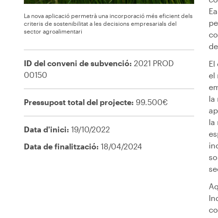
Ea
La nova aplicació permetrà una incorporació més eficient dels
pe
criteris de sostenibilitat a les decisions empresarials del
sector agroalimentari
co
de
ID del conveni de subvenció:
2021 PROD
El
00150
el
em
la
Pressupost total del projecte:
99.500€
ap
la
Data d'inici:
19/10/2022
es
in
Data de finalització:
18/04/2024
so
se
Aq
In
co