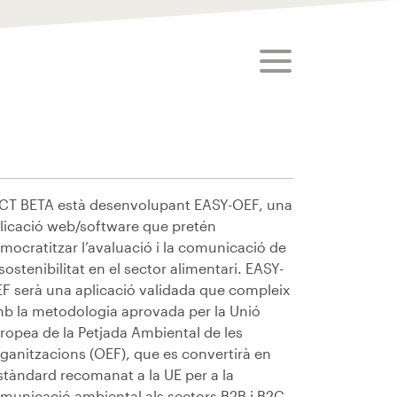
toggle menu
 CT BETA està desenvolupant EASY-OEF, una
licació web/software que pretén
mocratitzar l’avaluació i la comunicació de
 sostenibilitat en el sector alimentari. EASY-
F serà una aplicació validada que compleix
b la metodologia aprovada per la Unió
ropea de la Petjada Ambiental de les
ganitzacions (OEF), que es convertirà en
estàndard recomanat a la UE per a la
municació ambiental als sectors B2B i B2C.