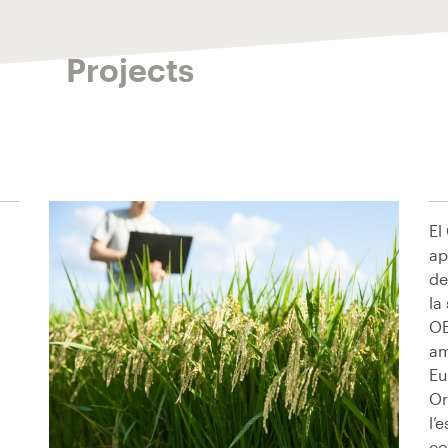
Projects
El
ap
de
la
OE
am
Eu
Or
l’
co