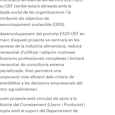
sy-OEF també estarà alineada amb la
tjada social de les organitzacions i la
ntribució als objectius de
senvolupament sostenible (ODS).
 desenvolupament del prototip EASY-OEF en
 marc d’aquest projecte se centrarà en les
preses de la indústria alimentària, reduirà
 necessitat d’utilitzar i adquirir costoses
licacions professionals complexes i limitarà
 necessitat de consultoria externa
pecialitzada. Això permetrà una
corporació més eficient dels criteris de
stenibilitat a les decisions empresarials del
ctor agroalimentari.
uest projecte està vinculat als ajuts a la
dústria del Coneixement (Llavor i Producte) i
mpta amb el suport del Departament de