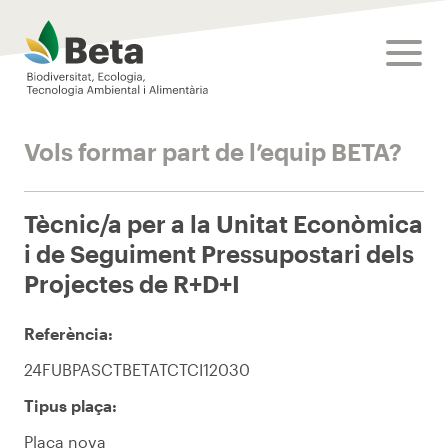
Beta Tech Center
toggle
Vols formar part de l’equip BETA?
Tècnic/a per a la Unitat Econòmica
i de Seguiment Pressupostari dels
Projectes de R+D+I
Referència:
24FUBPASCTBETATCTCI12030
Tipus plaça:
Plaça nova