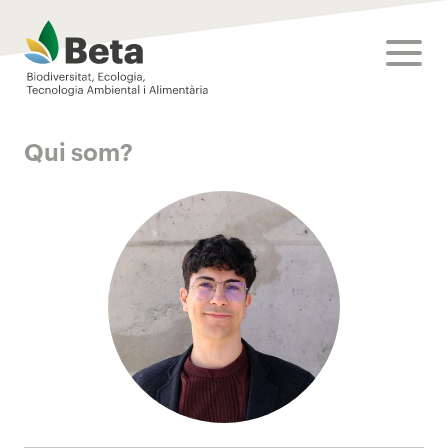
Beta Tech Center
toggle
Qui som?