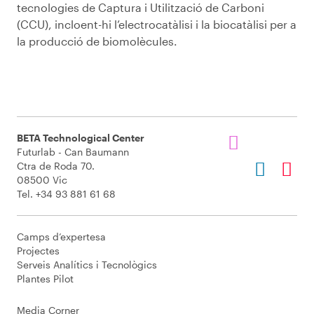
tecnologies
de Captura i
Utilització
de
Carboni
(CCU),
incloent
-hi
l’electrocatàlisi
i la
biocatàlisi
per a
la
producció
de
biomolècules
.
BETA Technological Center
Futurlab - Can Baumann
Ctra de Roda 70.
08500 Vic
Tel. +34 93 881 61 68
Camps d’expertesa
Projectes
Serveis Analítics i Tecnològics
Plantes Pilot
Media Corner