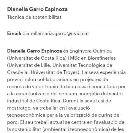
Dianella Garro Espinoza
Tècnica de sostenibilitat
Email:
dianellamaria.garro@uvic.cat
Dianella Garro Espinoza
és
Enginyera
Química
(
Universitat
de Costa Rica) i
MSc
en
Biorefineries
(
Universitat
de Lille,
Universitat
Tecnològica
de
Cracòvia
i
Universitat
de
Troyes
). La
seva
experiència
prèvia
inclou
col·laboracions
en
projectes
de
recerca de
valorització
de
biomassa
i
consultoria
per
a la
caracterització
del
consum
energètic
del sector
industrial de Costa Rica. Durant la
seva
tesi
de
mestratge
, va
treballar
en
l’avaluació
tecnoeconòmica
per a la
valorització
de
purins
de
porc
. El
seu
treball
actual se centra en
l’avaluació
de
la
sostenibilitat
(ambiental i
tecnoeconòmica
) de les