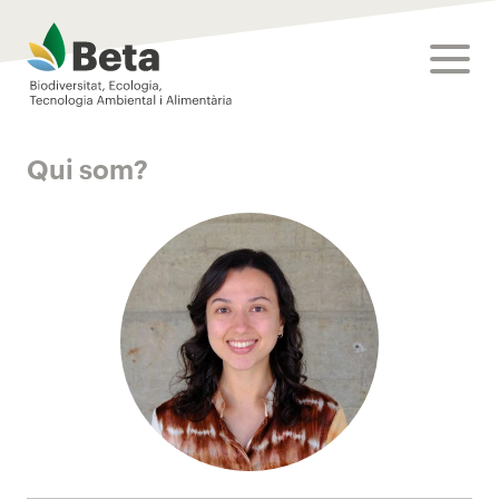
Beta Tech Center
toggle
Qui som?