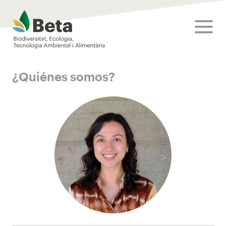
Beta Tech Center
toggle
¿Quiénes somos?