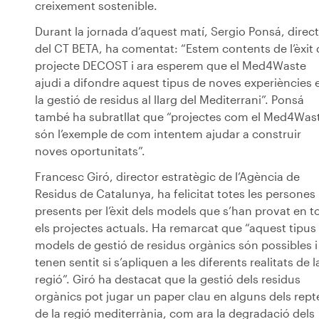
creixement sostenible.
Durant la jornada d’aquest matí, Sergio Ponsá, direc
del CT BETA, ha comentat: “Estem contents de l’èxit 
projecte DECOST i ara esperem que el Med4Waste
ajudi a difondre aquest tipus de noves experiències 
la gestió de residus al llarg del Mediterrani”. Ponsá
també ha subratllat que “projectes com el Med4Was
són l’exemple de com intentem ajudar a construir
noves oportunitats”.
Francesc Giró, director estratègic de l’Agència de
Residus de Catalunya, ha felicitat totes les persones
presents per l’èxit dels models que s’han provat en t
els projectes actuals. Ha remarcat que “aquest tipus
models de gestió de residus orgànics són possibles i
tenen sentit si s’apliquen a les diferents realitats de l
regió”. Giró ha destacat que la gestió dels residus
orgànics pot jugar un paper clau en alguns dels rept
de la regió mediterrània, com ara la degradació dels