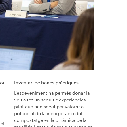
lot
Inventari de bones pràctiques
L’esdeveniment ha permès donar la
veu a tot un seguit d’experiències
pilot que han servit per valorar el
potencial de la incorporació del
compostatge en la dinàmica de la
 el
recollida i gestió de residus orgànics