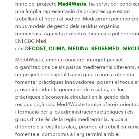
marc del projecte
Med4Waste
, ha servit per conèixe
una àmplia representació de projectes que estan
treballant al nord i al sud del Mediterrani per incorpo
nous models de gestió dels residus orgànics
municipals. Aquests projectes, finançats pel progra
ENI CBC Med,
són
DECOST
,
CLIMA
,
MEDINA
,
REUSEMED
i
SIRCL
Med4Waste, amb un consorci integrat per set
organitzacions de sis països mediterranis diferents, 
un projecte de capitalització que té com a objectiu
fomentar pràctiques innovadores, posant el focus e
prevenir i reduir la generació de residus, en les
pràctiques d’economia circular i en la gestió dels
residus orgànics. Med4Waste també ofereix orientac
i formació per a les administracions públiques i els
grups d’interès de la regió mediterrània, ajuda a
difondre els resultats clau, promou el treball en xarxa
fomenta el compromís a llarg termini amb el