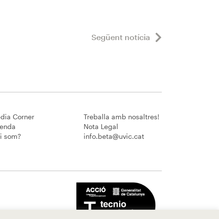
Següent notícia
dia Corner
Treballa amb nosaltres!
enda
Nota Legal
i som?
info.beta@uvic.cat