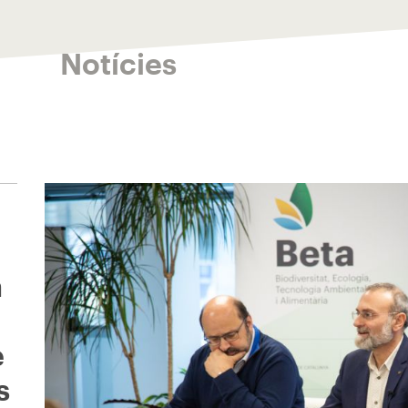
Notícies
a
e
s