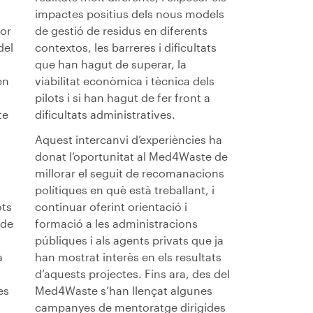
impactes positius dels nous models
tor
de gestió de residus en diferents
del
contextos, les barreres i dificultats
que han hagut de superar, la
en
viabilitat econòmica i tècnica dels
pilots i si han hagut de fer front a
te
dificultats administratives.
Aquest intercanvi d’experiències ha
donat l’oportunitat al Med4Waste de
millorar el seguit de recomanacions
polítiques en què està treballant, i
ots
continuar oferint orientació i
 de
formació a les administracions
públiques i als agents privats que ja
a
han mostrat interès en els resultats
d’aquests projectes. Fins ara, des del
es
Med4Waste s’han llençat algunes
campanyes de mentoratge dirigides