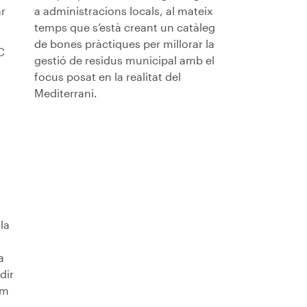
ar
a administracions locals, al mateix
temps que s’està creant un catàleg
de bones pràctiques per millorar la
C
gestió de residus municipal amb el
focus posat en la realitat del
Mediterrani.
la
a
dir
om