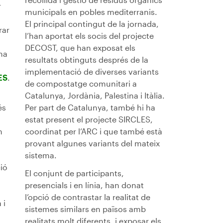
r
municipals en pobles mediterranis.
El principal contingut de la jornada,
rar
l’han aportat els socis del projecte
DECOST, que han exposat els
ma
resultats obtinguts després de la
implementació de diverses variants
ES
.
de compostatge comunitari a
Catalunya, Jordània, Palestina i Itàlia.
és
Per part de Catalunya, també hi ha
estat present el projecte SIRCLES,
n
coordinat per l’ARC i que també està
provant algunes variants del mateix
sistema.
ió
El conjunt de participants,
presencials i en línia, han donat
l’opció de contrastar la realitat de
 i
sistemes similars en països amb
realitats molt diferents, i exposar els