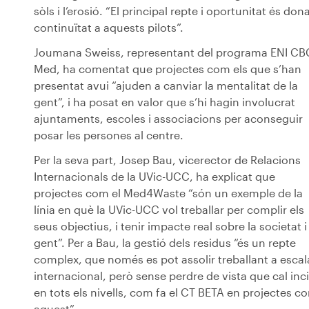
sòls i l’erosió. “El principal repte i oportunitat és don
continuïtat a aquests pilots”.
Joumana Sweiss, representant del programa ENI CB
Med, ha comentat que projectes com els que s’han
presentat avui “ajuden a canviar la mentalitat de la
gent”, i ha posat en valor que s’hi hagin involucrat
ajuntaments, escoles i associacions per aconseguir
posar les persones al centre.
Per la seva part, Josep Bau, vicerector de Relacions
Internacionals de la UVic-UCC, ha explicat que
projectes com el Med4Waste “són un exemple de la
línia en què la UVic-UCC vol treballar per complir els
seus objectius, i tenir impacte real sobre la societat i 
gent”. Per a Bau, la gestió dels residus “és un repte
complex, que només es pot assolir treballant a escal
internacional, però sense perdre de vista que cal inci
en tots els nivells, com fa el CT BETA en projectes c
aquest”.