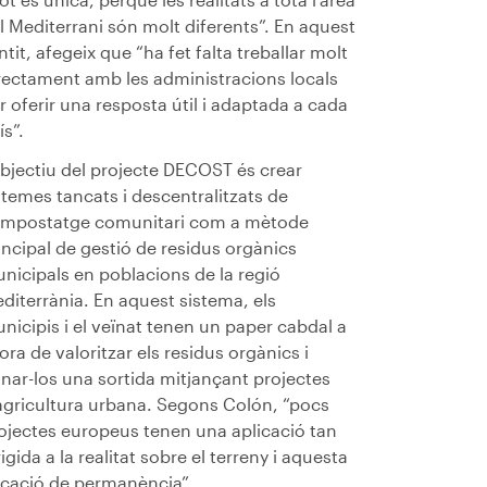
l Mediterrani són molt diferents”. En aquest
ntit, afegeix que “ha fet falta treballar molt
rectament amb les administracions locals
r oferir una resposta útil i adaptada a cada
ís”.
objectiu del projecte DECOST és crear
stemes tancats i descentralitzats de
mpostatge comunitari com a mètode
incipal de gestió de residus orgànics
nicipals en poblacions de la regió
diterrània. En aquest sistema, els
nicipis i el veïnat tenen un paper cabdal a
hora de valoritzar els residus orgànics i
nar-los una sortida mitjançant projectes
agricultura urbana. Segons Colón, “pocs
ojectes europeus tenen una aplicació tan
rigida a la realitat sobre el terreny i aquesta
cació de permanència”.