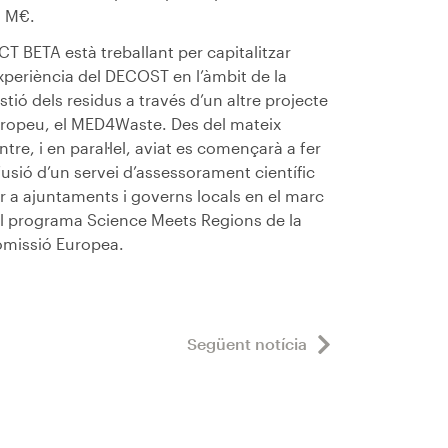
1 M€.
 CT BETA està treballant per capitalitzar
experiència del DECOST en l’àmbit de la
stió dels residus a través d’un altre projecte
ropeu, el MED4Waste. Des del mateix
ntre, i en paral·lel, aviat es començarà a fer
fusió d’un servei d’assessorament científic
r a ajuntaments i governs locals en el marc
l programa Science Meets Regions de la
missió Europea.
Següent notícia