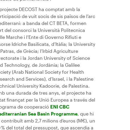
 projecte DECOST ha comptat amb la
rticipació de vuit socis de sis països de l’arc
diterrani: a banda del CT BETA, formen
rt del consorci la Università Politecnica
lle Marche i l’Ente di Governo Rifiuti e
sorse Idriche Basilicata, d’Itàlia; la University
 Patras, de Grècia; l’Irbid Agriculture
rectorate i la Jordan University of Science
d Technology, de Jordània; la Galilee
ciety (Arab National Society for Health
search and Services), d’Israel, i la Palestine
chnical University Kadoorie, de Palestina.
b una durada de tres anys, el projecte ha
tat finançat per la Unió Europea a través del
ograma de cooperació
ENI CBC
diterranian Sea Basin Programme
, que hi
 contribuït amb 2,7 milions d’euros (M€), un
 % del total del pressupost, que ascendia a