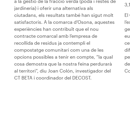
a la gestió de la fracció verda (poda i restes de
3,
jardineria) i oferir una alternativa als
ciutadans, els resultats també han sigut molt
El
satisfactoris. A la comarca d’Osona, aquestes
l’
experiències han contribuït que el nou
ge
contracte comarcal amb l’empresa de
eu
recollida de residus ja contempli el
ce
compostatge comunitari com una de les
di
opcions possibles a tenir en compte, “la qual
pe
cosa demostra que la nostra feina perdurarà
de
al territori”, diu Joan Colón, investigador del
Co
CT BETA i coordinador del DECOST.