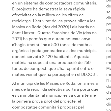
en un sistema de compostadors comunitaris.
de
El projecte ha demostrat la seva ràpida
se
efectivitat en la millora de les xifres de
di
reciclatge. L’activitat de les proves pilot a les
pe
Masies de Roda (des del 2020) i als barris de
pa
Sant Llàtzer i Quatre Estacions de Vic (des del
2021) ha permès que durant aquests anys
L’
s’hagin tractat fins a 500 tones de matèria
si
orgànica i poda generades als dos municipis,
co
donant servei a 2.420 habitants. Aquesta
pr
matèria ha suposat una producció de 250
mu
tones de compost, que s’ha repartit entre el
Me
mateix veïnat que ha participat en el DECOST.
mu
l’
Al municipi de les Masies de Roda, on a més a
do
més de la recollida selectiva porta a porta que
d’
es va implantar al municipi es va dur a terme
pr
la primera prova pilot del projecte, el
di
compostatge comunitari proposat pel
vo