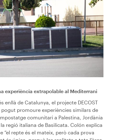
a experiència extrapolable al Mediterrani
s enllà de Catalunya, el projecte DECOST
 pogut promoure experiències similars de
mpostatge comunitari a Palestina, Jordània
a la regió italiana de Basilicata. Colón explica
e “el repte és el mateix, però cada prova
lot és única, perquè les realitats a tota l’àrea