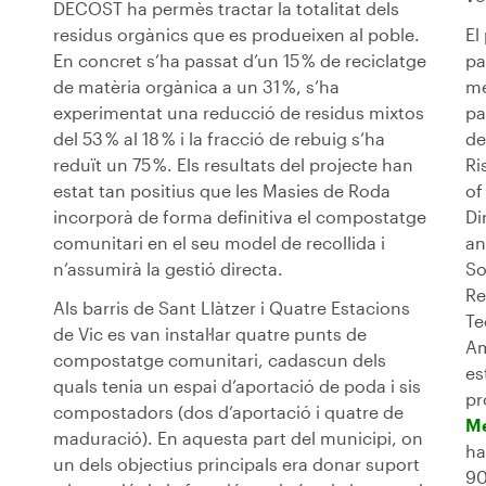
DECOST ha permès tractar la totalitat dels
residus orgànics que es produeixen al poble.
El
En concret s’ha passat d’un 15 % de reciclatge
pa
de matèria orgànica a un 31 %, s’ha
me
experimentat una reducció de residus mixtos
pa
del 53 % al 18 % i la fracció de rebuig s’ha
de
reduït un 75 %. Els resultats del projecte han
Ri
estat tan positius que les Masies de Roda
of
incorporà de forma definitiva el compostatge
Di
comunitari en el seu model de recollida i
an
n’assumirà la gestió directa.
So
Re
Als barris de Sant Llàtzer i Quatre Estacions
Te
de Vic es van instal·lar quatre punts de
Am
compostatge comunitari, cadascun dels
es
quals tenia un espai d’aportació de poda i sis
pr
compostadors (dos d’aportació i quatre de
Me
maduració). En aquesta part del municipi, on
ha
un dels objectius principals era donar suport
90