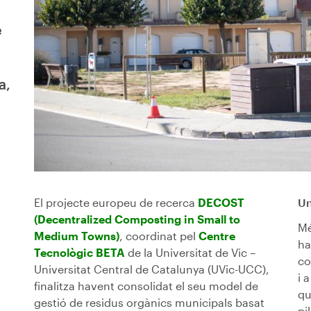
e
a,
El projecte europeu de recerca
DECOST
Un
(Decentralized Composting in Small to
Mé
Medium Towns)
, coordinat pel
Centre
ha
Tecnològic BETA
de la Universitat de Vic –
co
Universitat Central de Catalunya (UVic-UCC),
i 
finalitza havent consolidat el seu model de
qu
gestió de residus orgànics municipals basat
pi