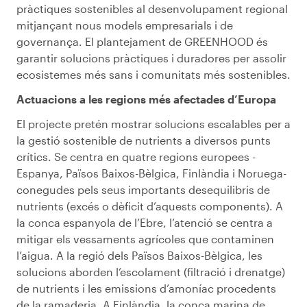
pràctiques sostenibles al desenvolupament regional
mitjançant nous models empresarials i de
governança. El plantejament de GREENHOOD és
garantir solucions pràctiques i duradores per assolir
ecosistemes més sans i comunitats més sostenibles.
Actuacions a les regions més afectades d’Europa
El projecte pretén mostrar solucions escalables per a
la gestió sostenible de nutrients a diversos punts
crítics. Se centra en quatre regions europees -
Espanya, Països Baixos-Bèlgica, Finlàndia i Noruega-
conegudes pels seus importants desequilibris de
nutrients (excés o dèficit d’aquests components). A
la conca espanyola de l’Ebre, l’atenció se centra a
mitigar els vessaments agrícoles que contaminen
l’aigua. A la regió dels Països Baixos-Bèlgica, les
solucions aborden l’escolament (filtració i drenatge)
de nutrients i les emissions d’amoníac procedents
de la ramaderia. A Finlàndia, la conca marina de