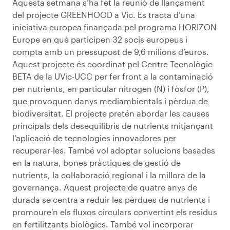
Aquesta setmana s’ha fet la reunió de llançament
del projecte GREENHOOD a Vic. Es tracta d’una
iniciativa europea finançada pel programa HORIZON
Europe en què participen 32 socis europeus i
compta amb un pressupost de 9,6 milions d’euros.
Aquest projecte és coordinat pel Centre Tecnològic
BETA de la UVic-UCC per fer front a la contaminació
per nutrients, en particular nitrogen (N) i fòsfor (P),
que provoquen danys mediambientals i pèrdua de
biodiversitat. El projecte pretén abordar les causes
principals dels desequilibris de nutrients mitjançant
l’aplicació de tecnologies innovadores per
recuperar-les. També vol adoptar solucions basades
en la natura, bones pràctiques de gestió de
nutrients, la col·laboració regional i la millora de la
governança. Aquest projecte de quatre anys de
durada se centra a reduir les pèrdues de nutrients i
promoure’n els fluxos circulars convertint els residus
en fertilitzants biològics. També vol incorporar