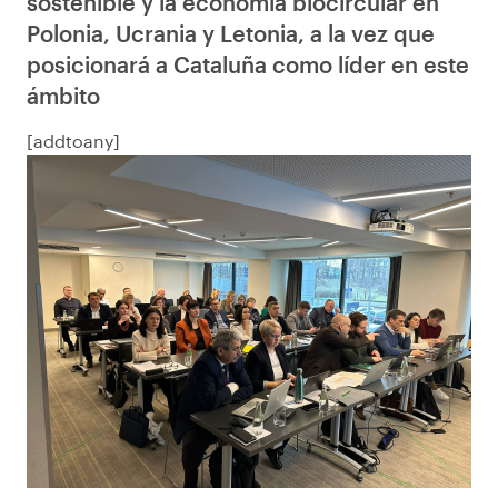
sostenible y la economía biocircular en
Polonia, Ucrania y Letonia, a la vez que
posicionará a Cataluña como líder en este
ámbito
[addtoany]