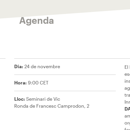
Agenda
Dia:
24 de novembre
El
es
in
Hora:
9:00 CET
ag
tr
Lloc:
Seminari de Vic
In
Ronda de Francesc Camprodon, 2
D
am
or
fo