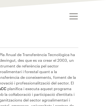
toggle menu
 Pla Anual de Transferència Tecnològica ha
devingut, des que es va crear el 2003, un
strument de referència pel sector
roalimentari i forestal quant a la
ansferència de coneixements, foment de la
novació i professionalització del sector. El
ACC
planifica i executa aquest programa
b la col·laboració i participació d’entitats i
ganitzacions del sector agroalimentari i
restal, empreses, universitats i centres de