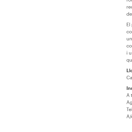
re
de
El
co
un
co
i 
qu
Ll
Ca
In
A 
Ag
Te
A/