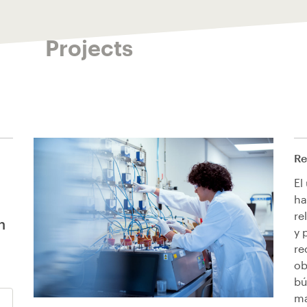
Projects
Re
El
ha
re
n
y 
re
ob
bú
má