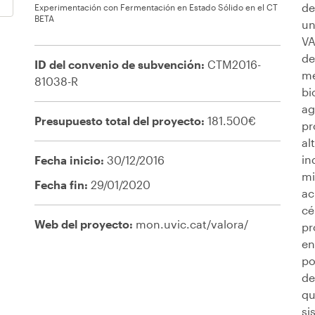
de
Experimentación con Fermentación en Estado Sólido en el CT
BETA
un
VA
de
ID del convenio de subvención:
CTM2016-
me
81038-R
bi
ag
Presupuesto total del proyecto:
181.500€
pr
al
in
Fecha inicio:
30/12/2016
mi
Fecha fin:
29/01/2020
ac
cé
Web del proyecto:
mon.uvic.cat/valora/
pr
en
po
de
qu
si