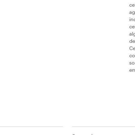
ce
ag
in
ce
al
de
Ce
co
so
em