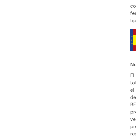
co
fe
tí
Nu
El
to
el
de
BE
pr
ve
pr
re