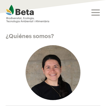
Beta Tech Center
toggle
¿Quiénes somos?