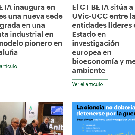
BETA inaugura en
El CT BETA sitúa a 
es una nueva sede
UVic-UCC entre l
egrada en una
entidades líderes 
ta industrial en
Estado en
modelo pionero en
investigación
aluña
europea en
bioeconomía y m
 artículo
ambiente
Ver el artículo