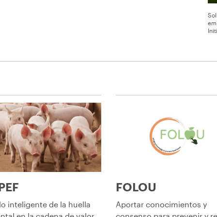
Sol
emp
Ini
PEF
FOLOU
o inteligente de la huella
Aportar conocimientos y
ntal en la cadena de valor
consenso para prevenir y r