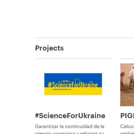
Projects
#ScienceForUkraine
PIG
Garantizar la continuidad de la
Cálcul
ciencia ucraniana y reforzar su
ambie