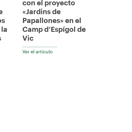
con el proyecto
e
«Jardins de
​​
Papallones» en el
 la
Camp d’Espígol de
s
Vic
Ver el artículo