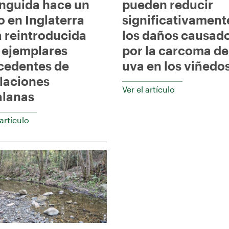
inguida hace un
pueden reducir
o en Inglaterra
significativament
á reintroducida
los daños causados 
 ejemplares
por la carcoma de
cedentes de
uva en los viñedo
laciones
Ver el artículo
alanas
 artículo