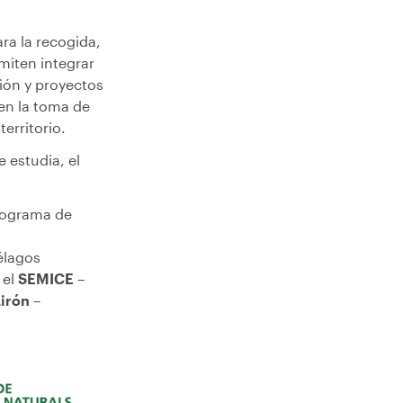
ra la recogida,
miten integrar
ión y proyectos
 en la toma de
erritorio.
 estudia, el
rograma de
élagos
 el
SEMICE
–
Lirón
–