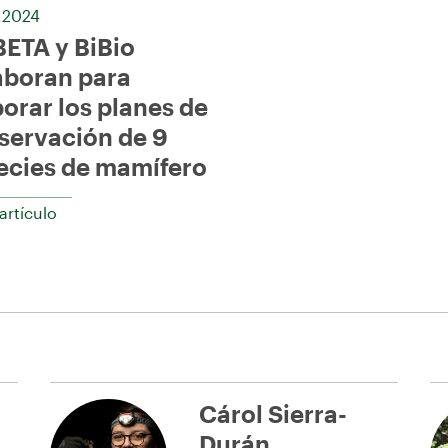
.2024
BETA y BiBio
aboran para
borar los planes de
servación de 9
ecies de mamífero
 artículo
Cárol Sierra-
Durán