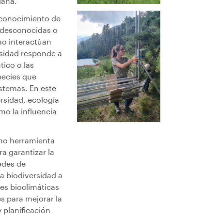
dana.
l conocimiento de
s desconocidas o
o interactúan
rsidad responde a
ico o las
pecies que
stemas. En este
ersidad, ecología
mo la influencia
omo herramienta
a garantizar la
redes de
a biodiversidad a
nes bioclimáticas
s para mejorar la
 planificación