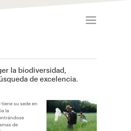
toggle menu
er la biodiversidad,
úsqueda de excelencia.
)
tiene su sede en
ia la
centrándose
ramas de