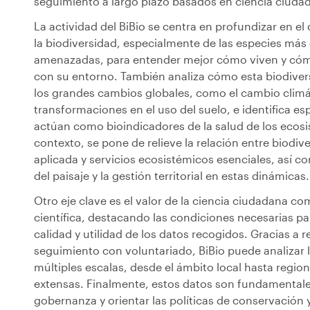
seguimiento a largo plazo basados ​​en ciencia ciuda
La actividad del BiBio se centra en profundizar en e
la biodiversidad, especialmente de las especies má
amenazadas, para entender mejor cómo viven y cóm
con su entorno. También analiza cómo esta biodive
los grandes cambios globales, como el cambio climát
transformaciones en el uso del suelo, e identifica es
actúan como bioindicadores de la salud de los ecosi
contexto, se pone de relieve la relación entre biodiv
aplicada y servicios ecosistémicos esenciales, así co
del paisaje y la gestión territorial en estas dinámicas.
Otro eje clave es el valor de la ciencia ciudadana c
científica, destacando las condiciones necesarias par
calidad y utilidad de los datos recogidos. Gracias a 
seguimiento con voluntariado, BiBio puede analizar l
múltiples escalas, desde el ámbito local hasta regio
extensas. Finalmente, estos datos son fundamentale
gobernanza y orientar las políticas de conservación y