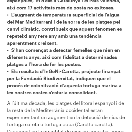
espanyoles, 19 d’ells a Catalunya i el País Valencià,
així com 17 activitats més de posta no exitoses.
L’augment de temperatura superficial de l’aigua
del Mar Mediterrani i de la sorra de les platges pel
canvi climàtic, contribueix que aquest fenomen es
repeteixi any rere any amb una tendència
aparentment creixent.
S’han començat a detectar femelles que nien en
diferents anys, així com fidelitat a determinades
platges a l’hora de fer les postes.
Els resultats d’InGeNi-Caretta, projecte finançat
per la Fundació Biodiversitat, indiquen que el
procés de colonització d’aquesta tortuga marina a
les nostres costes s’estaria consolidant.
A l’última dècada, les platges del litoral espanyol i de
la resta de la Mediterrània occidental estan
experimentant un augment en la detecció de nius de
tortuga careta o tortuga boba (Caretta caretta).
L’augment en la quantitat de nius en aquestes zones