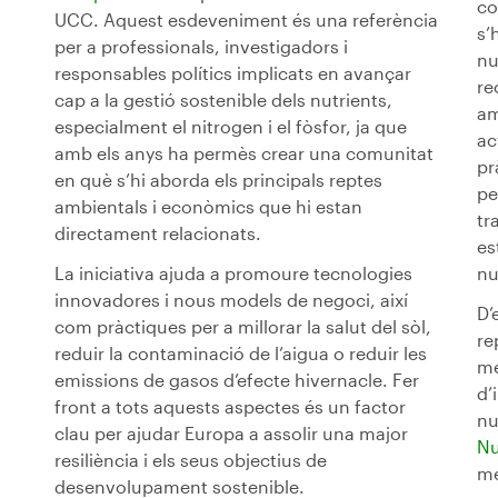
co
UCC. Aquest esdeveniment és una referència
s’
per a professionals, investigadors i
nu
responsables polítics implicats en avançar
re
cap a la gestió sostenible dels nutrients,
am
especialment el nitrogen i el fòsfor, ja que
ac
amb els anys ha permès crear una comunitat
pr
en què s’hi aborda els principals reptes
pe
ambientals i econòmics que hi estan
tr
directament relacionats.
es
La iniciativa ajuda a promoure tecnologies
nu
innovadores i nous models de negoci, així
D’
com pràctiques per a millorar la salut del sòl,
re
reduir la contaminació de l’aigua o reduir les
me
emissions de gasos d’efecte hivernacle. Fer
d’
front a tots aquests aspectes és un factor
nu
clau per ajudar Europa a assolir una major
Nu
resiliència i els seus objectius de
me
desenvolupament sostenible.