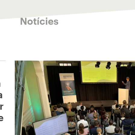
Notícies
a
a
r
e