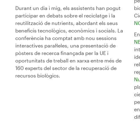
pe
Durant un dia i mig, els assistents han pogut
bi
participar en debats sobre el reciclatge i la
Ci
reutilització de nutrients, abordant els seus
N
beneficis tecnològics, econòmics i socials. La
En
conferència ha comptat amb nou sessions
N
interactives paral·leles, una presentació de
in
pòsters de recerca finançada per la UE i
id
oportunitats de treball en xarxa entre més de
re
160 experts del sector de la recuperació de
re
recursos biològics.
Nu
pl
ci
pe
en
di