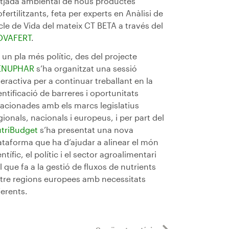
tjada ambiental de nous productes
ofertilitzants, feta per experts en Anàlisi de
cle de Vida del mateix CT BETA a través del
OVAFERT
.
 un pla més polític, des del projecte
ENUPHAR
s’ha organitzat una sessió
teractiva per a continuar treballant en la
entificació de barreres i oportunitats
lacionades amb els marcs legislatius
gionals, nacionals i europeus, i per part del
triBudget
s’ha presentat una nova
ataforma que ha d’ajudar a alinear el món
entífic, el polític i el sector agroalimentari
l que fa a la gestió de fluxos de nutrients
tre regions europees amb necessitats
ferents.