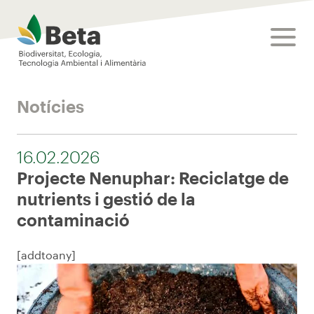
Beta Tech Center
toggle
Notícies
16.02.2026
Projecte Nenuphar: Reciclatge de
nutrients i gestió de la
contaminació
[addtoany]