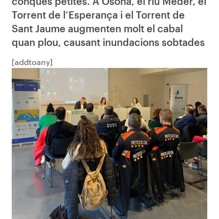
conques petites. A Osona, el riu Mèder, el
Torrent de l’Esperança i el Torrent de
Sant Jaume augmenten molt el cabal
quan plou, causant inundacions sobtades
[addtoany]