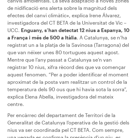
canvis ambientals. La seva adaptació a noves zones
de nidificació ens alerta sobre la magnitud dels
efectes del canvi climàtic», explica Irene Álvarez,
investigadora del CT BETA de la Universitat de Vic –
UCC.
Enguany, s’han detectat 12 nius a Espanya, 10
a França i més de 500 a Itàlia
. A Catalunya, se n’ha
registrat un a la platja de la Savinosa (Tarragona) del
que van néixer unes 80 tortugues aquest agost.
Mentre que l’any passat a Catalunya se’n van
registrar 10 nius, xifra rècord des que va començar
aquest fenomen. “Per a poder identificar el moment
aproximat de la posta vam realitzar un control de la
temperatura dels 90 ous que hi havia sota la sorra”,
explica Elena Abella, investigadora del mateix
centre.
Per encàrrec del departament de Territori de la
Generalitat de Catalunya l’operativa de la gestió dels
nius va ser coordinada pel CT BETA. Com sempre,
una vegada es confirma la presència d’un niu, es