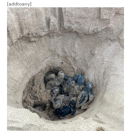
[addtoany]