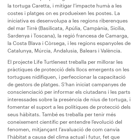
la tortuga Caretta, i mitigar l’impacte humà a les
costes i platges on es produeixen les postes. La
iniciativa es desenvolupa a les regions riberenques
del mar Tirrè (Basilicata, Apúlia, Campània, Sicília,
Sardenya i Toscana), la regió francesa de Camarga,
la Costa Blava i Còrsega, i les regions espanyoles de
Catalunya, Múrcia, Andalusia, Balears i València.
El projecte Life Turtlenest treballa per millorar les
pràctiques de protecció dels llocs emergents on les
tortugues nidifiquen, i perfeccionar la capacitació
de gestors de platges. S’han iniciat campanyes de
conscienciació per informar els ciutadans i les parts
interessades sobre la presència de nius de tortuga, i
fomentar el suport a les polítiques de protecció dels
seus hàbitats. També es treballa per tenir més
coneixement científic per entendre l’evolució del
fenomen, mitjançant l’avaluació de com canvia
l’hàbitat a causa del clima actual i futur, fet que