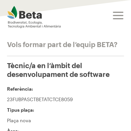
Beta Tech Center
toggle
Vols formar part de l’equip BETA?
Tècnic/a en l’àmbit del
desenvolupament de software
Referència:
23FUBPASCTBETATCTCE8059
Tipus plaça:
Plaça nova
Àrea: