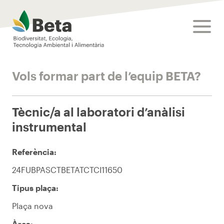
Beta Tech Center
toggle
Vols formar part de l’equip BETA?
Tècnic/a al laboratori d’anàlisi
instrumental
Referència:
24FUBPASCTBETATCTCI11650
Tipus plaça:
Plaça nova
Àrea: