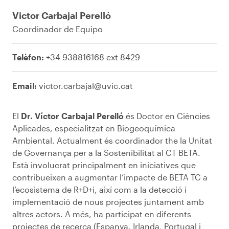
Victor Carbajal Perelló
Coordinador de Equipo
Telèfon:
+34 938816168 ext 8429
Email:
victor.carbajal@uvic.cat
El
Dr. Víctor Carbajal Perelló
és Doctor en Ciències
Aplicades, especialitzat en Biogeoquímica
Ambiental. Actualment és coordinador the la Unitat
de Governança per a la Sostenibilitat al CT BETA.
Està involucrat principalment en iniciatives que
contribueixen a augmentar l’impacte de BETA TC a
l’ecosistema de R+D+i, així com a la detecció i
implementació de nous projectes juntament amb
altres actors. A més, ha participat en diferents
projectes de recerca (Espanya, Irlanda, Portugal i