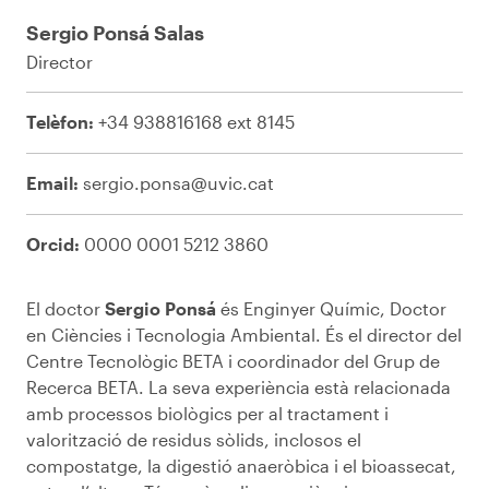
Sergio Ponsá Salas
Director
Telèfon:
+34 938816168 ext 8145
Email:
sergio.ponsa@uvic.cat
Orcid:
0000 0001 5212 3860
El doctor
Sergio Ponsá
és Enginyer Químic, Doctor
en Ciències i Tecnologia Ambiental. És el director del
Centre Tecnològic BETA i coordinador del Grup de
Recerca BETA. La seva experiència està relacionada
amb processos biològics per al tractament i
valorització de residus sòlids, inclosos el
compostatge, la digestió anaeròbica i el bioassecat,