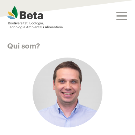
Beta Tech Center
toggle
Qui som?