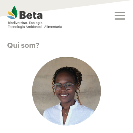
Beta Tech Center
toggle
Qui som?