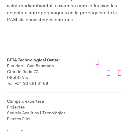
salut
mediambiental
,
i examina
com
influeixen
les
activitats
antropogèniques
en la
propagació
de la
RAM
als
ecosistemes
naturals
.
BETA Technological Center
Futurlab - Can Baumann
Ctra de Roda 70.
08500 Vic
Tel. +34 93 881 61 68
Camps d’expertesa
Projectes
Serveis Analítics i Tecnològics
Plantes Pilot