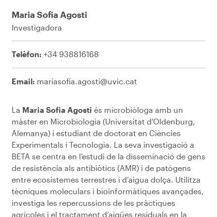
Maria Sofia Agosti
Investigadora
Telèfon:
+34 938816168
Email:
mariasofia.agosti@uvic.cat
La
Maria Sofia Agosti
és
microbiòloga
amb
un
màster
en
Microbiologia
(
Universitat
d’Oldenburg
,
Alemanya
) i
estudiant
de
doctorat
en
Ciències
Experimentals
i
Tecnologia
. La
seva
investigació
a
BETA se centra
en
l’estudi
de
la
disseminació
de
gens
de
resistència
als
an
tibiòtics
(AMR) i de
patògens
entre
ecosistemes
terrestres i
d’aigua
dolça
.
Utilitza
tècniques
moleculars
i
bioinformàtiques
avançades
,
investiga les
repercussions
de les
pràctiques
agrícoles
i el
tractament
d’aigües
residuals
en la