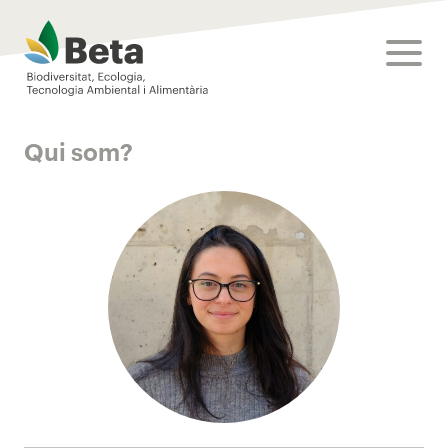
Beta Tech Center
toggle
Qui som?