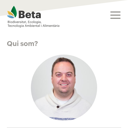
Beta Tech Center
toggle
Qui som?