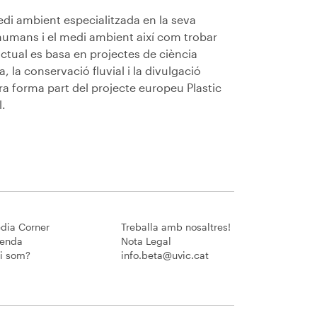
di ambient especialitzada en la seva
s humans i el medi ambient així com trobar
ctual es basa en projectes de ciència
, la conservació fluvial i la divulgació
 ara forma part del projecte europeu Plastic
l.
dia Corner
Treballa amb nosaltres!
enda
Nota Legal
i som?
info.beta@uvic.cat