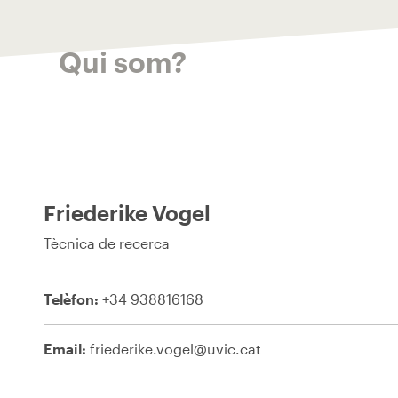
Qui som?
Friederike Vogel
Tècnica de recerca
Telèfon:
+34 938816168
Email:
friederike.vogel@uvic.cat