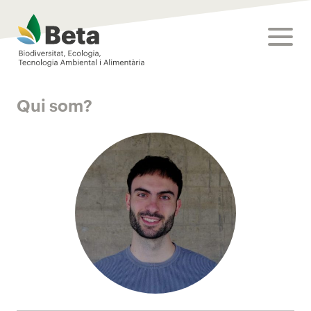
Beta Tech Center
toggle
Qui som?