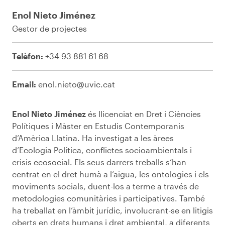
Enol Nieto Jiménez
Gestor de projectes
Telèfon:
+34 93 881 61 68
Email:
enol.nieto@uvic.cat
Enol Nieto Jiménez
és llicenciat en Dret i Ciències
Polítiques i Màster en Estudis Contemporanis
d’Amèrica Llatina. Ha investigat a les àrees
d’Ecologia Política, conflictes socioambientals i
crisis ecosocial. Els seus darrers treballs s’han
centrat en el dret humà a l’aigua, les ontologies i els
moviments socials, duent-los a terme a través de
metodologies comunitàries i participatives. També
ha treballat en l’àmbit jurídic, involucrant-se en litigis
oberts en drets humans i dret ambiental, a diferents