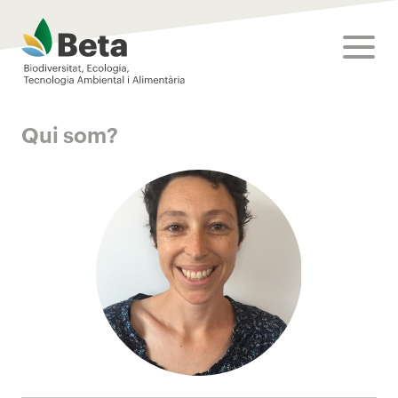
Beta Tech Center
toggle
Qui som?