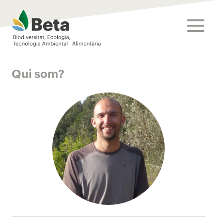
Beta Tech Center
toggle
Qui som?