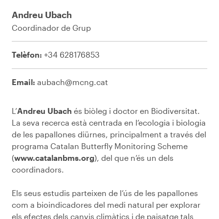
Andreu Ubach
Coordinador de Grup
Telèfon:
+34 628176853
Email:
aubach@mcng.cat
L’
Andreu Ubach
és biòleg i doctor en Biodiversitat.
La seva recerca està centrada en l’ecologia i biologia
de les papallones diürnes, principalment a través del
programa Catalan Butterfly Monitoring Scheme
(
www.catalanbms.org
), del que n’és un dels
coordinadors.
Els seus estudis parteixen de l’ús de les papallones
com a bioindicadores del medi natural per explorar
els efectes dels canvis climàtics i de paisatge tals