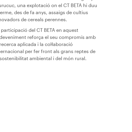
rucuc, una explotació on el CT BETA hi duu
terme, des de fa anys, assaigs de cultius
novadors de cereals perennes.
 participació del CT BETA en aquest
deveniment reforça el seu compromís amb
 recerca aplicada i la col·laboració
ternacional per fer front als grans reptes de
 sostenibilitat ambiental i del món rural.