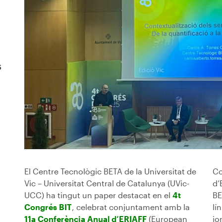
s
El Centre Tecnològic BETA de la Universitat de
Co
Vic – Universitat Central de Catalunya (UVic-
d’
UCC) ha tingut un paper destacat en el
4t
BE
Congrés BIT
, celebrat conjuntament amb la
lí
11a Conferència Anual d’ERIAFF
(European
jo