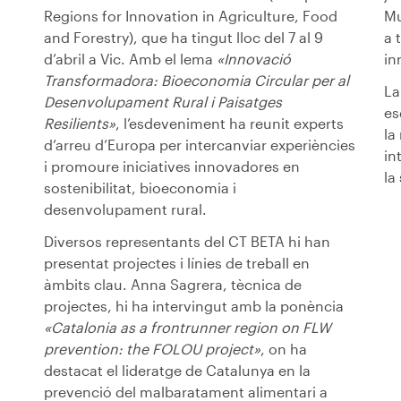
Regions for Innovation in Agriculture, Food
Mu
and Forestry), que ha tingut lloc del 7 al 9
a 
d’abril a Vic. Amb el lema
«Innovació
in
Transformadora: Bioeconomia Circular per al
La
Desenvolupament Rural i Paisatges
es
Resilients»
, l’esdeveniment ha reunit experts
la
d’arreu d’Europa per intercanviar experiències
in
i promoure iniciatives innovadores en
la
sostenibilitat, bioeconomia i
desenvolupament rural.
Diversos representants del CT BETA hi han
presentat projectes i línies de treball en
àmbits clau. Anna Sagrera, tècnica de
projectes, hi ha intervingut amb la ponència
«Catalonia as a frontrunner region on FLW
prevention: the FOLOU project»
, on ha
destacat el lideratge de Catalunya en la
prevenció del malbaratament alimentari a