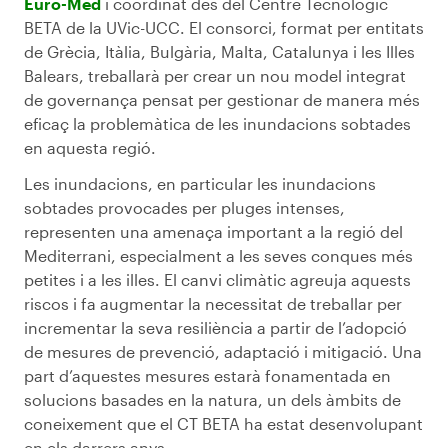
Euro-Med
i coordinat des del Centre Tecnològic
BETA de la UVic-UCC. El consorci, format per entitats
de Grècia, Itàlia, Bulgària, Malta, Catalunya i les Illes
Balears, treballarà per crear un nou model integrat
de governança pensat per gestionar de manera més
eficaç la problemàtica de les inundacions sobtades
en aquesta regió.
Les inundacions, en particular les inundacions
sobtades provocades per pluges intenses,
representen una amenaça important a la regió del
Mediterrani, especialment a les seves conques més
petites i a les illes. El canvi climàtic agreuja aquests
riscos i fa augmentar la necessitat de treballar per
incrementar la seva resiliència a partir de l’adopció
de mesures de prevenció, adaptació i mitigació. Una
part d’aquestes mesures estarà fonamentada en
solucions basades en la natura, un dels àmbits de
coneixement que el CT BETA ha estat desenvolupant
en els darrers anys.