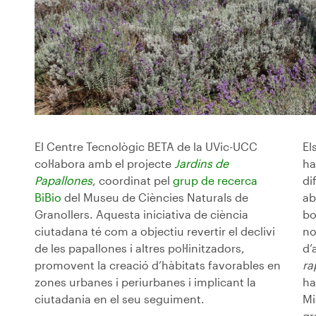
El Centre Tecnològic BETA de la UVic-UCC
El
col·labora amb el projecte
Jardins de
ha
Papallones
, coordinat pel
grup de recerca
di
BiBio
del Museu de Ciències Naturals de
ab
Granollers. Aquesta iniciativa de ciència
bo
ciutadana té com a objectiu revertir el declivi
no
de les papallones i altres pol·linitzadors,
d’
promovent la creació d’hàbitats favorables en
ra
zones urbanes i periurbanes i implicant la
ha
ciutadania en el seu seguiment.
Mi
gr