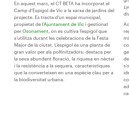
En aquest marc, el CT BETA ha incorporat el
Ly
Camp d’Espígol de Vic a la xarxa de jardins del
di
projecte. Es tracta d’un espai municipal,
propietat de
l’Ajuntament de Vic
i gestionat
Ac
per
Osonament
, on es cultiva l’espígol que
re
s’utilitza durant les celebracions de la Festa
mi
Major de la ciutat. L’espígol és una planta de
co
gran valor per als pol·linitzadors: destaca per
ge
la seva abundant floració, la riquesa en nèctar
de
i la resistència a la sequera, característiques
s’
que la converteixen en una espècie clau per a
id
la biodiversitat urbana.
co
ad
ca