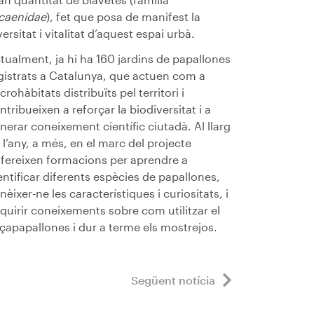
caenidae
), fet que posa de manifest la
versitat i vitalitat d’aquest espai urbà.
tualment, ja hi ha 160 jardins de papallones
gistrats a Catalunya, que actuen com a
crohàbitats distribuïts pel territori i
ntribueixen a reforçar la biodiversitat i a
nerar coneixement científic ciutadà. Al llarg
 l’any, a més, en el marc del projecte
ofereixen formacions per aprendre a
entificar diferents espècies de papallones,
nèixer-ne les característiques i curiositats, i
quirir coneixements sobre com utilitzar el
çapapallones i dur a terme els mostrejos.
Següent notícia