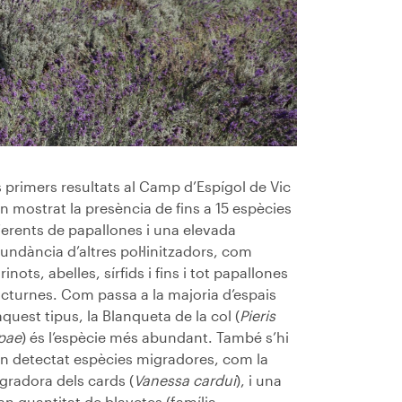
s primers resultats al Camp d’Espígol de Vic
n mostrat la presència de fins a 15 espècies
ferents de papallones i una elevada
undància d’altres pol·linitzadors, com
rinots, abelles, sírfids i fins i tot papallones
cturnes. Com passa a la majoria d’espais
aquest tipus, la Blanqueta de la col (
Pieris
pae
) és l’espècie més abundant. També s’hi
n detectat espècies migradores, com la
gradora dels cards (
Vanessa cardui
), i una
an quantitat de blavetes (família