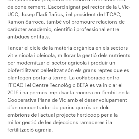
de coneixement. L’acord signat pel rector de la UVic-
UCC, Josep Eladi Baños, i el president de l’FCAC,
Ramon Sarroca, també vol promoure relacions de
caràcter acadèmic, científic i professional entre
ambdues entitats.
Tancar el cicle de la matèria orgànica en els sectors
vitivinícola i oleícola, millorar la gestió dels nutrients
per modernitzar el sector agrícola i produir un
biofertilitzant pel·letitzat són els grans reptes que es
plantegen portar a terme. La col·laboració entre
l’FCAC i el Centre Tecnològic BETA es va iniciar el
2016 i ha permès impulsar la recerca en l’àmbit de la
Cooperativa Plana de Vic amb el desenvolupament
d’un concentrador de purins que és un dels
embrions de l’actual projecte Ferticoop per a la
millor gestió de les dejeccions ramaderes i la
fertilització agrària.