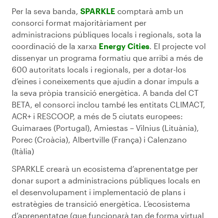
Per la seva banda,
SPARKLE
comptarà amb un
consorci format majoritàriament per
administracions públiques locals i regionals, sota la
coordinació de la xarxa
Energy Cities
. El projecte vol
dissenyar un programa formatiu que arribi a més de
600 autoritats locals i regionals, per a dotar-los
d’eines i coneixements que ajudin a donar impuls a
la seva pròpia transició energètica. A banda del CT
BETA, el consorci inclou també les entitats CLIMACT,
ACR+ i RESCOOP, a més de 5 ciutats europees:
Guimaraes (Portugal), Amiestas – Vilnius (Lituània),
Porec (Croàcia), Albertville (França) i Calenzano
(Itàlia)
SPARKLE crearà un ecosistema d’aprenentatge per
donar suport a administracions públiques locals en
el desenvolupament i implementació de plans i
estratègies de transició energètica. L’ecosistema
d’aprenentatge (que funcionarà tan de forma virtual