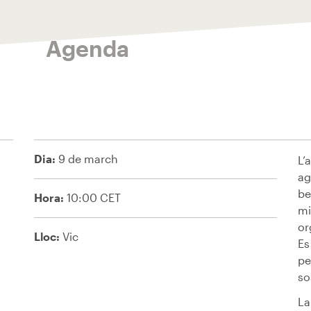
Agenda
Dia:
9 de march
L’
ag
be
Hora:
10:00 CET
mi
or
Lloc:
Vic
Es
pe
so
La