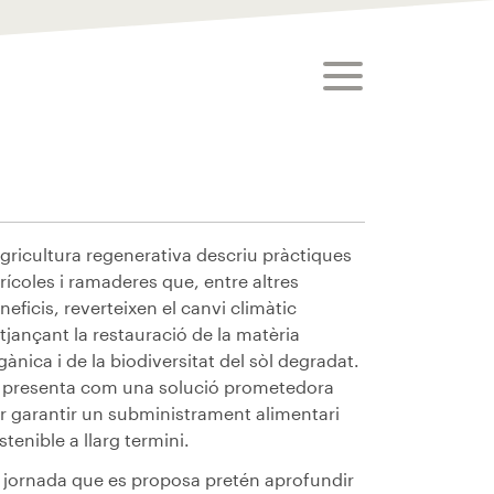
toggle menu
agricultura regenerativa descriu pràctiques
rícoles i ramaderes que, entre altres
neficis, reverteixen el canvi climàtic
tjançant la restauració de la matèria
gànica i de la biodiversitat del sòl degradat.
 presenta com una solució prometedora
r garantir un subministrament alimentari
stenible a llarg termini.
 jornada que es proposa pretén aprofundir