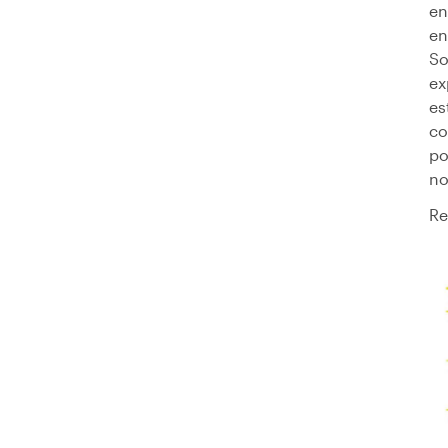
en
en
So
ex
es
co
po
no
Re