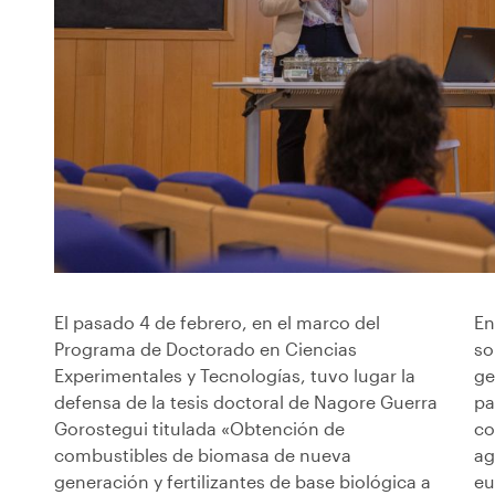
El pasado 4 de febrero, en el marco del
En
Programa de Doctorado en Ciencias
so
Experimentales y Tecnologías, tuvo lugar la
ge
defensa de la tesis doctoral de Nagore Guerra
pa
Gorostegui titulada «Obtención de
co
combustibles de biomasa de nueva
ag
generación y fertilizantes de base biológica a
eu