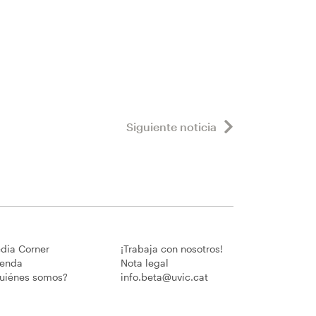
Siguiente noticia
dia Corner
¡Trabaja con nosotros!
enda
Nota legal
uiénes somos?
info.beta@uvic.cat