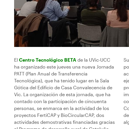
El
Centro Tecnológico BETA
de la UVic-UCC
Su
ha organizado este jueves una nueva Jornada
po
PATT (Plan Anual de Transferencia
ac
Tecnológica), que ha tenido lugar en la Sala
ej
Gótica del Edificio de Casa Convalecencia de
pr
Vic. La organización de esta jornada, que ha
im
contado con la participación de cincuenta
co
personas, se enmarca en la actividad de los
Co
proyectos FertiCAP y BioCircularCAP, dos
de
actividades demostrativas financiadas gracias
al
al Programa de desarrollo rural de Cataluña.