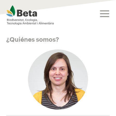
Beta Tech Center
toggle
¿Quiénes somos?