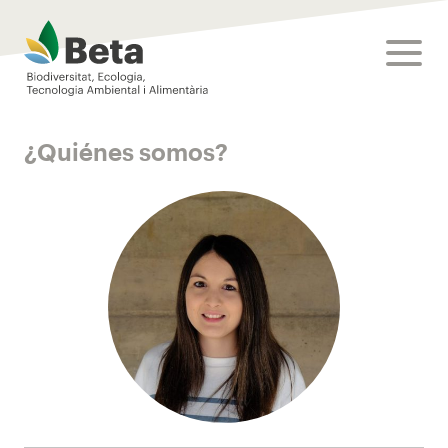
Beta Tech Center
toggle
¿Quiénes somos?